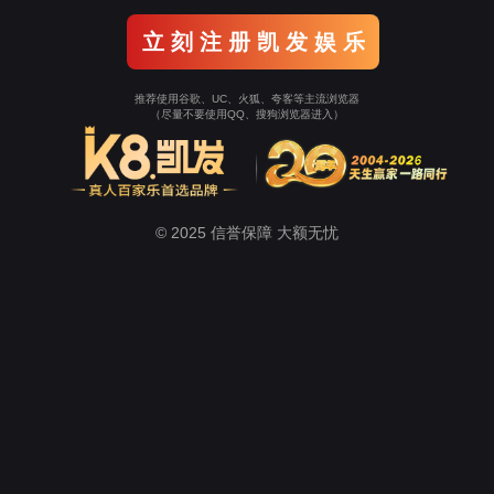
立 刻 注 册 凯 发 娱 乐
推荐使用谷歌、UC、火狐、夸客等主流浏览器
（尽量不要使用QQ、搜狗浏览器进入）
© 2025 信誉保障 大额无忧