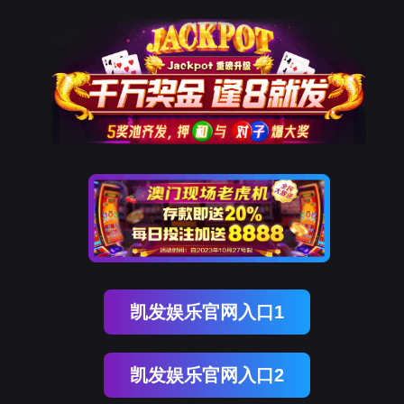
凯发娱乐官网入口1
凯发娱乐官网入口2