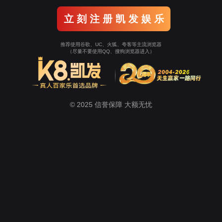
立 刻 注 册 凯 发 娱 乐
推荐使用谷歌、UC、火狐、夸客等主流浏览器
（尽量不要使用QQ、搜狗浏览器进入）
© 2025 信誉保障 大额无忧