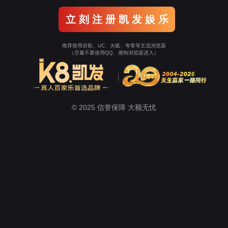
立 刻 注 册 凯 发 娱 乐
推荐使用谷歌、UC、火狐、夸客等主流浏览器
（尽量不要使用QQ、搜狗浏览器进入）
© 2025 信誉保障 大额无忧