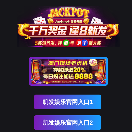
凯发娱乐官网入口1
凯发娱乐官网入口2