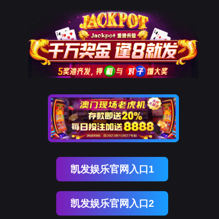
凯发娱乐官网入口1
凯发娱乐官网入口2